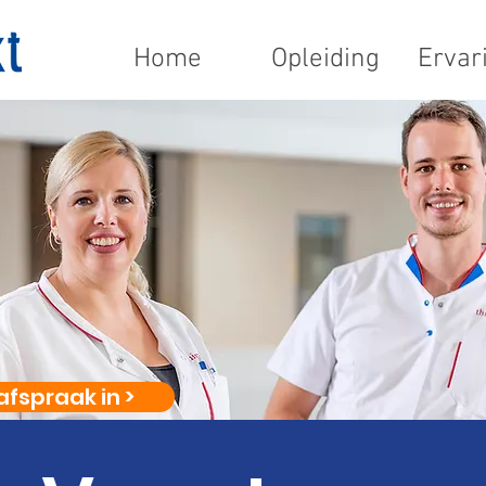
Home
Opleiding
Ervar
afspraak in >