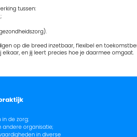
rking tussen:
;
 gezondheidszorg).
en op die breed inzetbaar, flexibel en toekomstbest
j elkaar, en jij leert precies hoe je daarmee omgaat.
praktijk
in de zorg;
en andere organisatie;
vaardigheden in diverse