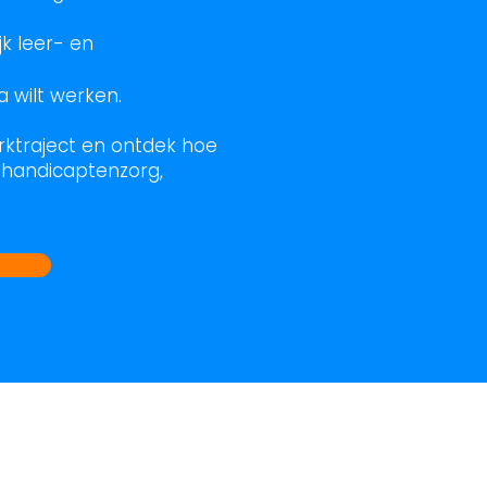
k leer- en
a wilt werken.
erktraject en ontdek hoe
gehandicaptenzorg,