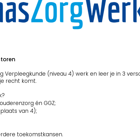
ctoren
 Verpleegkunde (niveau 4) werk en leer je in 3 versc
 je recht komt.
k?
 ouderenzorg én GGZ;
 plaats van 4);
eerdere toekomstkansen.