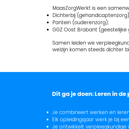
MaasZorgWerkt is een samenwe
Dichterbij (gehandicaptenzorg)
Pantein (ouderenzorg);
GGZ Oost Brabant (geestelijke
Samen leiden we verpleegkundig
welzijn komen steeds dichter bi
Dit ga je doen: Leren in de 
Je combineert werken en leren 
Elk opleidingsjaar werk je bij e
Je ontwikkelt verpleegkundige 