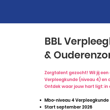
BBL Verpleeg
& Ouderenzo
Zorgtalent gezocht! Wil jij e
Verpleegkunde (niveau 4) en o
Ontdek waar jouw hart ligt: i
Mbo-niveau 4 Verpleegkunde 
Start september 2026