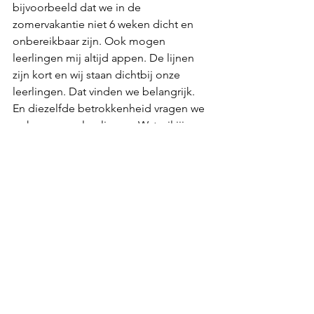
bijvoorbeeld dat we in de 
zomervakantie niet 6 weken dicht en 
onbereikbaar zijn. Ook mogen 
leerlingen mij altijd appen. De lijnen 
zijn kort en wij staan dichtbij onze 
leerlingen. Dat vinden we belangrijk. 
En diezelfde betrokkenheid vragen we 
ook van onze leerlingen. Wat wil jij 
leren bij ons? We dagen je uit om 
eigen casussen in te brengen en zelf 
aan te geven wat jij wil leren of in welk 
onderwerp je je wilt verdiepen. Zo 
houd jij de regie over jouw eigen 
leerproces. En ik geloof dat je daar 
ook het meest van leert!’  
Wil jij ook solliciteren voor deze 
opleiding? Klik dan 
hier
!