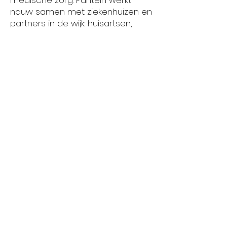
medische zorg. Pantein werkt
nauw samen met ziekenhuizen en
partners in de wijk: huisartsen,
verloskundigen,
welzijnsinstellingen, onderwijs,
ondernemers en gemeenten.
Alles is gericht op het bieden van
een compleet en hoogwaardig
zorgaanbod. Hiermee
ondersteunen we een goede
gezondheid van de inwoners van
Noordoost-Brabant en Noord-
Limburg.
Tijdens Ontdek MaasZorgWerkt
kun je kennismaken met Thuiszorg
& Zorgcentra Pantein. We
vertellen je dan graag meer over
onze manier van
werken en de
mogelijkheden die wij jou kunnen